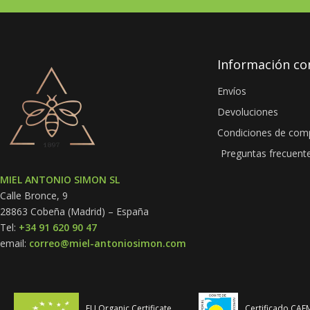
Información c
Envíos
Devoluciones
Condiciones de com
Preguntas frecuent
MIEL ANTONIO SIMON SL
Calle Bronce, 9
28863 Cobeña (Madrid) – España
Tel:
+34 91 620 90 47
email:
correo@miel-antoniosimon.com
EU Organic Certificate
Certificado CAE