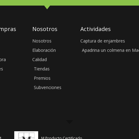
ompras
Nosotros
Actividades
Nosotros
Captura de enjambres
Elaboración
Apadrina un colmena en Ma
pra
Calidad
es
Tiendas
Premios
Subvenciones
M
M Producto Certificado